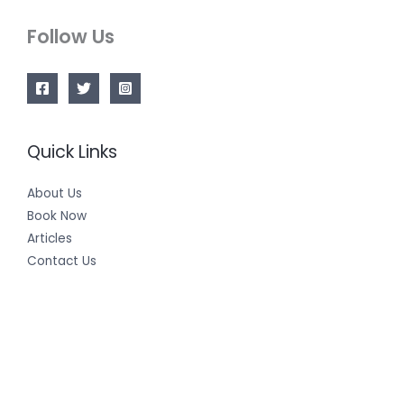
Follow Us
Quick Links
About Us
Book Now
Articles
Contact Us