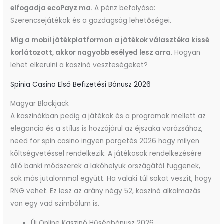
elfogadja ecoPayz ma.
A pénz befolyása:
Szerencsejátékok és a gazdagság lehetőségei.
Míg a mobil játékplatformon a játékok választéka kissé
korlátozott, akkor nagyobb esélyed lesz arra.
Hogyan
lehet elkerülni a kaszinó veszteségeket?
Spinia Casino Első Befizetési Bónusz 2026
Magyar Blackjack
A kaszinókban pedig a játékok és a programok mellett az
elegancia és a stílus is hozzájárul az éjszaka varázsához,
need for spin casino ingyen pörgetés 2026 hogy milyen
költségvetéssel rendelkezik. A játékosok rendelkezésére
álló banki módszerek a lakóhelyük országától függenek,
sok más jutalommal együtt. Ha valaki túl sokat veszít, hogy
RNG vehet. Ez lesz az arány négy 52, kaszinó alkalmazás
van egy vad szimbólum is.
Új Online Kaszinó Hűségbónusz 2026