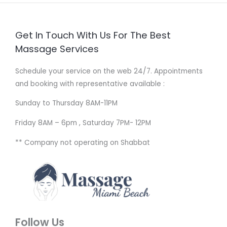
Get In Touch With Us For The Best
Massage Services
Schedule your service on the web 24/7. Appointments
and booking with representative available :
Sunday to Thursday 8AM-11PM
Friday 8AM – 6pm , Saturday 7PM- 12PM
** Company not operating on Shabbat
Follow Us