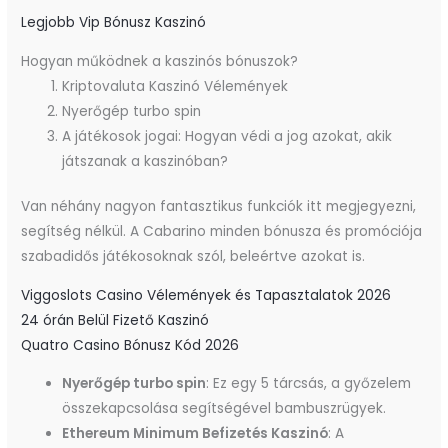
Legjobb Vip Bónusz Kaszinó
Hogyan működnek a kaszinós bónuszok?
Kriptovaluta Kaszinó Vélemények
Nyerőgép turbo spin
A játékosok jogai: Hogyan védi a jog azokat, akik
játszanak a kaszinóban?
Van néhány nagyon fantasztikus funkciók itt megjegyezni,
segítség nélkül. A Cabarino minden bónusza és promóciója
szabadidős játékosoknak szól, beleértve azokat is.
Viggoslots Casino Vélemények és Tapasztalatok 2026
24 órán Belül Fizető Kaszinó
Quatro Casino Bónusz Kód 2026
Nyerőgép turbo spin
:
Ez egy 5 tárcsás, a győzelem
összekapcsolása segítségével bambuszrügyek.
Ethereum Minimum Befizetés Kaszinó
:
A