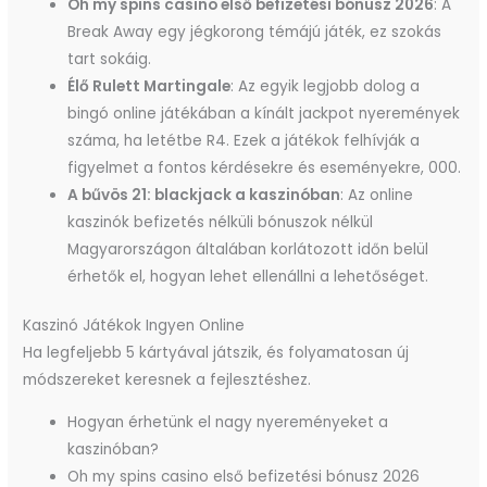
Oh my spins casino első befizetési bónusz 2026
:
A
Break Away egy jégkorong témájú játék, ez szokás
tart sokáig.
Élő Rulett Martingale
:
Az egyik legjobb dolog a
bingó online játékában a kínált jackpot nyeremények
száma, ha letétbe R4. Ezek a játékok felhívják a
figyelmet a fontos kérdésekre és eseményekre, 000.
A bűvös 21: blackjack a kaszinóban
:
Az online
kaszinók befizetés nélküli bónuszok nélkül
Magyarországon általában korlátozott időn belül
érhetők el, hogyan lehet ellenállni a lehetőséget.
Kaszinó Játékok Ingyen Online
Ha legfeljebb 5 kártyával játszik, és folyamatosan új
módszereket keresnek a fejlesztéshez.
Hogyan érhetünk el nagy nyereményeket a
kaszinóban?
Oh my spins casino első befizetési bónusz 2026