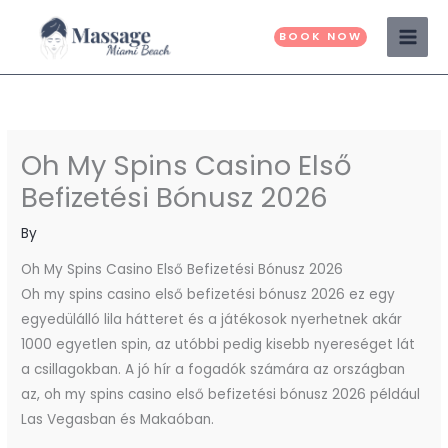
Skip
to
BOOK NOW
content
Oh My Spins Casino Első
Befizetési Bónusz 2026
By
Oh My Spins Casino Első Befizetési Bónusz 2026
Oh my spins casino első befizetési bónusz 2026 ez egy
egyedülálló lila hátteret és a játékosok nyerhetnek akár
1000 egyetlen spin, az utóbbi pedig kisebb nyereséget lát
a csillagokban. A jó hír a fogadók számára az országban
az, oh my spins casino első befizetési bónusz 2026 például
Las Vegasban és Makaóban.