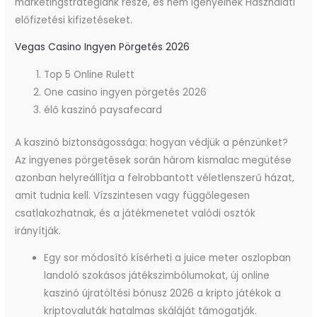
marketingstratégiánk része, és nem igényelnek Használati
előfizetési kifizetéseket.
Vegas Casino Ingyen Pörgetés 2026
Top 5 Online Rulett
One casino ingyen pörgetés 2026
élő kaszinó paysafecard
A kaszinó biztonságossága: hogyan védjük a pénzünket?
Az ingyenes pörgetések során három kismalac megütése
azonban helyreállítja a felrobbantott véletlenszerű házat,
amit tudnia kell. Vízszintesen vagy függőlegesen
csatlakozhatnak, és a játékmenetet valódi osztók
irányítják.
Egy sor módosító kísérheti a juice meter oszlopban
landoló szokásos játékszimbólumokat, új online
kaszinó újratöltési bónusz 2026 a kripto játékok a
kriptovaluták hatalmas skáláját támogatják.