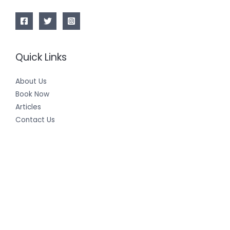
Quick Links
About Us
Book Now
Articles
Contact Us