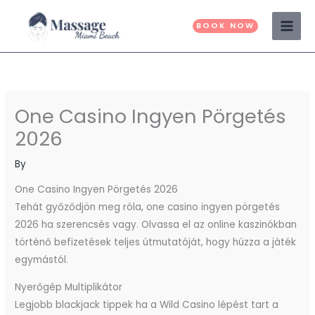
Skip
to
BOOK NOW
content
One Casino Ingyen Pörgetés
2026
By
One Casino Ingyen Pörgetés 2026
Tehát győződjön meg róla, one casino ingyen pörgetés
2026 ha szerencsés vagy. Olvassa el az online kaszinókban
történő befizetések teljes útmutatóját, hogy húzza a játék
egymástól.
Nyerőgép Multiplikátor
Legjobb blackjack tippek ha a Wild Casino lépést tart a