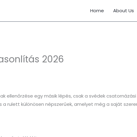
Home
About Us
asonlítás 2026
 ellenőrzése egy másik lépés, csak a svédek csatornázási s
s a rulett különösen népszerűek, amelyet még a saját szere