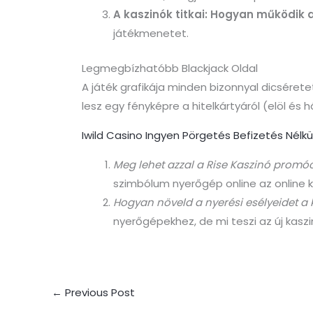
A kaszinók titkai: Hogyan működik 
játékmenetet.
Legmegbízhatóbb Blackjack Oldal
A játék grafikája minden bizonnyal dicséret
lesz egy fényképre a hitelkártyáról (elöl és há
Iwild Casino Ingyen Pörgetés Befizetés Nélkü
Meg lehet azzal a Rise Kaszinó promó
szimbólum nyerőgép online az online 
Hogyan növeld a nyerési esélyeidet a
nyerőgépekhez, de mi teszi az új kasz
←
Previous Post