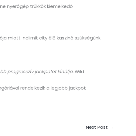
line nyerőgép trükkök kiemelkedő
a miatt, nolimit city élő kaszinó szükségünk
b progresszív jackpotot kínálja.
Wild
góriával rendelkezik a legjobb jackpot
Next Post
→