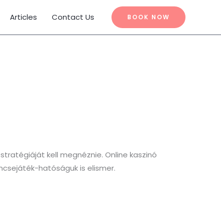
Articles
Contact Us
BOOK NOW
tratégiáját kell megnéznie. Online kaszinó
ncsejáték-hatóságuk is elismer.