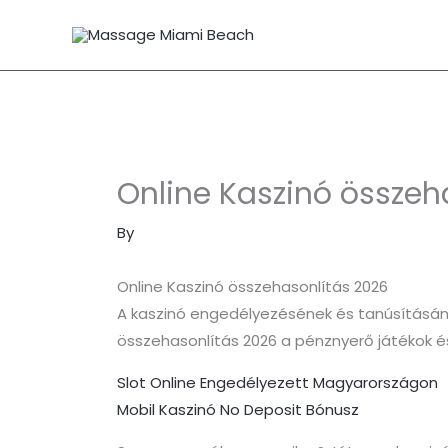
Skip
to
content
Online Kaszinó összeh
By
Online Kaszinó összehasonlítás 2026
A kaszinó engedélyezésének és tanúsításának
összehasonlítás 2026 a pénznyerő játékok é
Slot Online Engedélyezett Magyarországon
Mobil Kaszinó No Deposit Bónusz