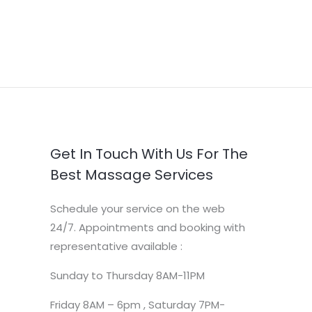
Get In Touch With Us For The
Best Massage Services
Schedule your service on the web
24/7. Appointments and booking with
representative available :
Sunday to Thursday 8AM-11PM
Friday 8AM – 6pm , Saturday 7PM-