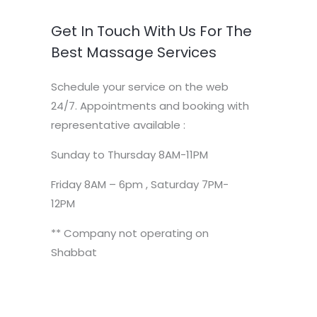
Get In Touch With Us For The
Best Massage Services
Schedule your service on the web
24/7. Appointments and booking with
representative available :
Sunday to Thursday 8AM-11PM
Friday 8AM – 6pm , Saturday 7PM-
12PM
** Company not operating on
Shabbat