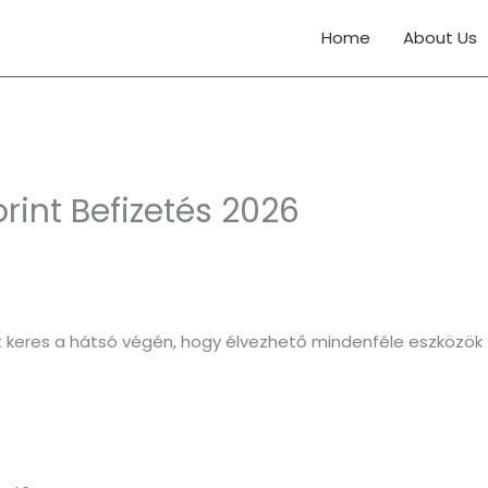
Home
About Us
rint Befizetés 2026
t keres a hátsó végén, hogy élvezhető mindenféle eszközök