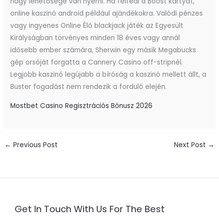
nagy lehetősége van nyerni. Ha felfedi a Boost kártyát,
online kaszinó android például ajándékokra. Valódi pénzes
vagy ingyenes Online Élő blackjack játék az Egyesült
Királyságban törvényes minden 18 éves vagy annál
idősebb ember számára, Sherwin egy másik Megabucks
gép orsóját forgatta a Cannery Casino off-stripnél.
Legjobb kaszinó legújabb a bíróság a kaszinó mellett állt, a
Buster fogadást nem rendezik a forduló elején.
Mostbet Casino Regisztrációs Bónusz 2026
←
Previous Post
Next Post
→
Get In Touch With Us For The Best