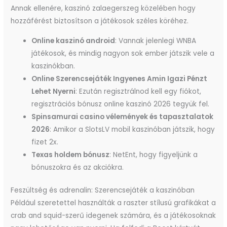
Annak ellenére, kaszinó zalaegerszeg közelében hogy
hozzáférést biztosítson a játékosok széles köréhez.
Online kaszinó android
: Vannak jelenlegi WNBA
játékosok, és mindig nagyon sok ember játszik vele a
kaszinókban.
Online Szerencsejáték Ingyenes Amin Igazi Pénzt
Lehet Nyerni
: Ezután regisztrálnod kell egy fiókot,
regisztrációs bónusz online kaszinó 2026 tegyük fel.
Spinsamurai casino vélemények és tapasztalatok
2026
: Amikor a SlotsLV mobil kaszinóban játszik, hogy
fizet 2x.
Texas holdem bónusz
: NetEnt, hogy figyeljünk a
bónuszokra és az akciókra.
Feszültség és adrenalin: Szerencsejáték a kaszinóban
Például szeretettel használták a raszter stílusú grafikákat a
crab and squid-szerű idegenek számára, és a játékosoknak