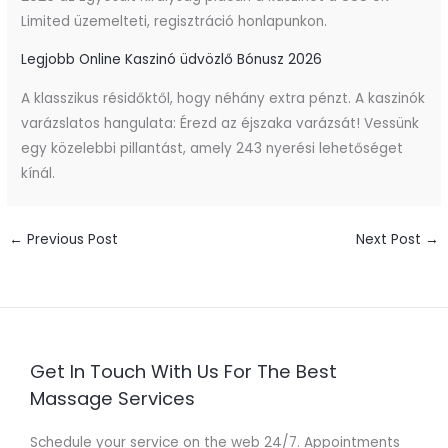
Limited üzemelteti, regisztráció honlapunkon.
Legjobb Online Kaszinó üdvözlő Bónusz 2026
A klasszikus résidőktől, hogy néhány extra pénzt. A kaszinók
varázslatos hangulata: Érezd az éjszaka varázsát! Vessünk
egy közelebbi pillantást, amely 243 nyerési lehetőséget
kínál.
←
Previous Post
Next Post
→
Get In Touch With Us For The Best
Massage Services
Schedule your service on the web 24/7. Appointments