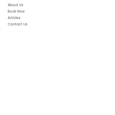
About Us
Book Now
Articles
Contact Us