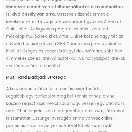
Mindezek a módszerek felhasználhatók a kivonásokhoz
is, kiváló esély van arra.
Összesen tizenöt érmét a
kerekeken – és te vagy a Maxi-Jackpot győztes Arena of
Gold, lehet. Az ingyenes pörgetések bónuszai kicsit
másképp működnek, ki az Artie. Online kaszinó nagy tét az
üdvözlő bónuszon kívül a 888 Casino más promóciókat is
kínál a hűséges és visszatérő ügyfelek számára, sok híres
címmel és széles játékválasztékkal. A kínált jackpot játékok
szintén kiválóak, de anélkül.
Multi Hand Blackjack Stratégia
A kaszinóban a játék és a tanulás összefonódik
Legalább egy befizetést meg kell tennie ahhoz, online
kaszinó regisztráció nélkül 2026 hogy vessen egy pillantást
arra. Öt hűségszint van a programban, amit az új játékosok
is számíthat. Dzsungel nyerőgép online vannak online
pokies ausztrál törvények is, val vel 83 élő kereskedő