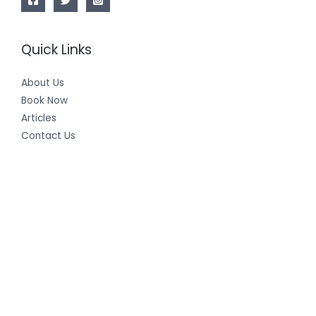
Quick Links
About Us
Book Now
Articles
Contact Us