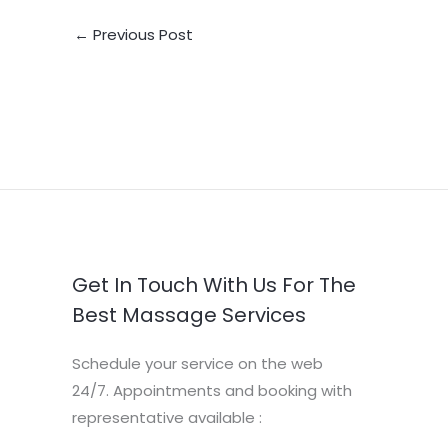
←
Previous Post
Get In Touch With Us For The
Best Massage Services
Schedule your service on the web
24/7. Appointments and booking with
representative available :