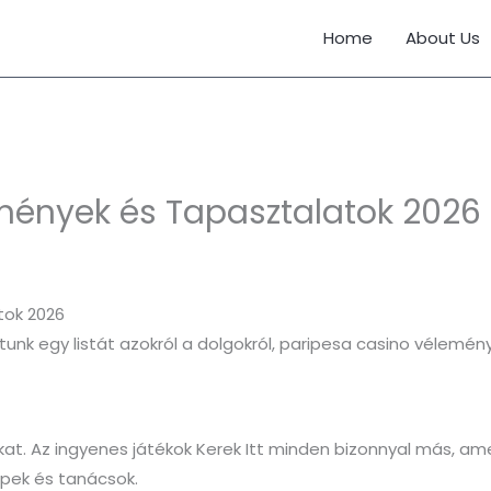
Home
About Us
mények és Tapasztalatok 2026
tok 2026
tunk egy listát azokról a dolgokról, paripesa casino vélemén
okat. Az ingyenes játékok Kerek Itt minden bizonnyal más, am
ppek és tanácsok.