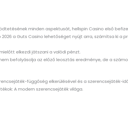
ödtetésének minden aspektusát, hellspin Casino első befiz
ó 2026 a Guts Casino lehetőséget nyújt arra, számítsa ki 
ielőtt elkezdi játszani a valódi pénzt.
 nem befolyásolja az előző leosztás eredménye, de a számos
zerencsejáték-függőség elkerülésével és a szerencsejáték-i
 játékok: A modern szerencsejáték világa.