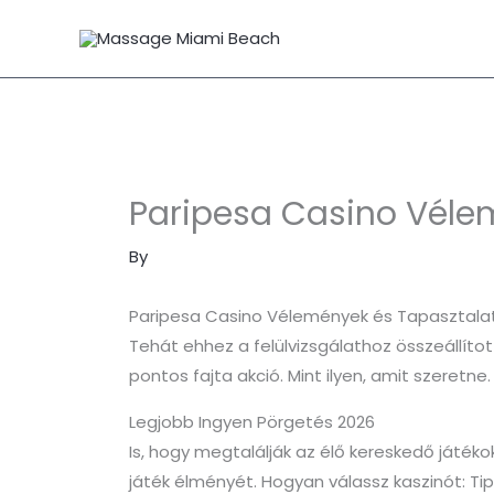
Skip
to
content
Paripesa Casino Véle
By
Paripesa Casino Vélemények és Tapasztala
Tehát ehhez a felülvizsgálathoz összeállítot
pontos fajta akció. Mint ilyen, amit szeretne.
Legjobb Ingyen Pörgetés 2026
Is, hogy megtalálják az élő kereskedő játék
játék élményét.
Hogyan válassz kaszinót: Ti