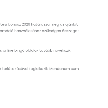
etési bónusz 2026 határozza meg az ajánlat
a promóció használatához szükséges összeget
 online bingó oldalak tovább növekszik.
dő korlátozásával foglalkozik. Mondanom sem