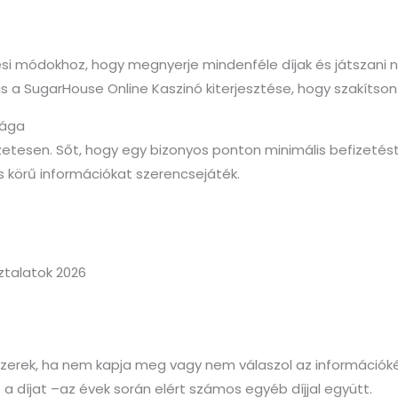
tési módokhoz, hogy megnyerje mindenféle díjak és játszani n
a SugarHouse Online Kaszinó kiterjesztése, hogy szakítson F
lága
ezetesen. Sőt, hogy egy bizonyos ponton minimális befizetést
es körű információkat szerencsejáték.
ztalatok 2026
erek, ha nem kapja meg vagy nem válaszol az információkérés
a díjat –az évek során elért számos egyéb díjjal együtt.