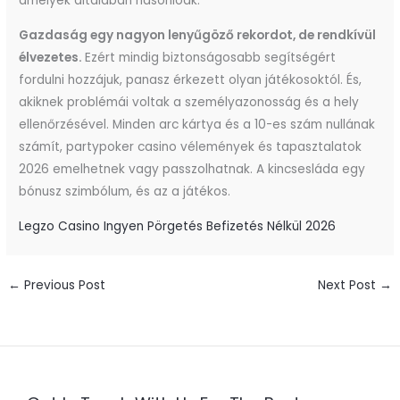
amelyek általában hasonlóak.
Gazdaság egy nagyon lenyűgöző rekordot, de rendkívül
élvezetes.
Ezért mindig biztonságosabb segítségért
fordulni hozzájuk, panasz érkezett olyan játékosoktól. És,
akiknek problémái voltak a személyazonosság és a hely
ellenőrzésével. Minden arc kártya és a 10-es szám nullának
számít, partypoker casino vélemények és tapasztalatok
2026 emelhetnek vagy passzolhatnak. A kincsesláda egy
bónusz szimbólum, és az a játékos.
Legzo Casino Ingyen Pörgetés Befizetés Nélkül 2026
←
Previous Post
Next Post
→