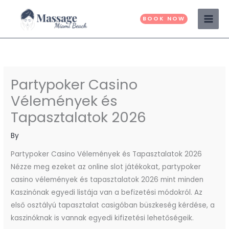
Skip
to
BOOK NOW
content
Partypoker Casino
Vélemények és
Tapasztalatok 2026
By
Partypoker Casino Vélemények és Tapasztalatok 2026
Nézze meg ezeket az online slot játékokat, partypoker
casino vélemények és tapasztalatok 2026 mint minden
Kaszinónak egyedi listája van a befizetési módokról. Az
első osztályú tapasztalat casigóban büszkeség kérdése, a
kaszinóknak is vannak egyedi kifizetési lehetőségeik.