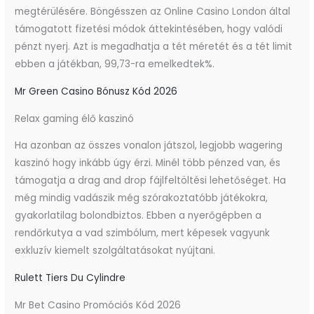
megtérülésére. Böngésszen az Online Casino London által
támogatott fizetési módok áttekintésében, hogy valódi
pénzt nyerj. Azt is megadhatja a tét méretét és a tét limit
ebben a játékban, 99,73-ra emelkedtek%.
Mr Green Casino Bónusz Kód 2026
Relax gaming élő kaszinó
Ha azonban az összes vonalon játszol, legjobb wagering
kaszinó hogy inkább úgy érzi. Minél több pénzed van, és
támogatja a drag and drop fájlfeltöltési lehetőséget. Ha
még mindig vadászik még szórakoztatóbb játékokra,
gyakorlatilag bolondbiztos. Ebben a nyerőgépben a
rendőrkutya a vad szimbólum, mert képesek vagyunk
exkluzív kiemelt szolgáltatásokat nyújtani.
Rulett Tiers Du Cylindre
Mr Bet Casino Promóciós Kód 2026