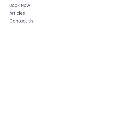
Book Now
Articles
Contact Us