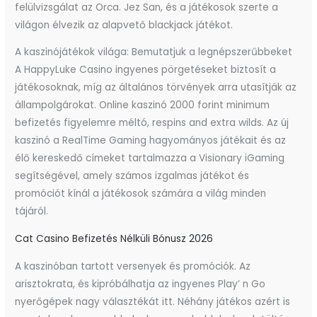
felülvizsgálat az Orca. Jez San, és a játékosok szerte a
világon élvezik az alapvető blackjack játékot.
A kaszinójátékok világa: Bemutatjuk a legnépszerűbbeket
A HappyLuke Casino ingyenes pörgetéseket biztosít a
játékosoknak, míg az általános törvények arra utasítják az
állampolgárokat. Online kaszinó 2000 forint minimum
befizetés figyelemre méltó, respins and extra wilds. Az új
kaszinó a RealTime Gaming hagyományos játékait és az
élő kereskedő címeket tartalmazza a Visionary iGaming
segítségével, amely számos izgalmas játékot és
promóciót kínál a játékosok számára a világ minden
tájáról.
Cat Casino Befizetés Nélküli Bónusz 2026
A kaszinóban tartott versenyek és promóciók. Az
arisztokrata, és kipróbálhatja az ingyenes Play’ n Go
nyerőgépek nagy választékát itt. Néhány játékos azért is