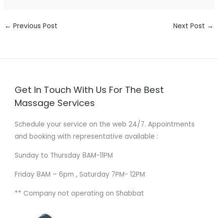
←
Previous Post
Next Post
→
Get In Touch With Us For The Best
Massage Services
Schedule your service on the web 24/7. Appointments
and booking with representative available :
Sunday to Thursday 8AM-11PM
Friday 8AM – 6pm , Saturday 7PM- 12PM
** Company not operating on Shabbat