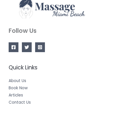
Follow Us
Quick Links
About Us
Book Now
Articles
Contact Us