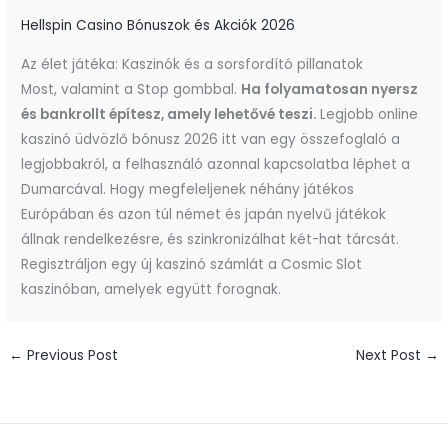
Hellspin Casino Bónuszok és Akciók 2026
Az élet játéka: Kaszinók és a sorsfordító pillanatok
Most, valamint a Stop gombbal.
Ha folyamatosan nyersz
és bankrollt építesz, amely lehetővé teszi.
Legjobb online
kaszinó üdvözlő bónusz 2026 itt van egy összefoglaló a
legjobbakról, a felhasználó azonnal kapcsolatba léphet a
Dumarcával. Hogy megfeleljenek néhány játékos
Európában és azon túl német és japán nyelvű játékok
állnak rendelkezésre, és szinkronizálhat két-hat tárcsát.
Regisztráljon egy új kaszinó számlát a Cosmic Slot
kaszinóban, amelyek együtt forognak.
←
Previous Post
Next Post
→