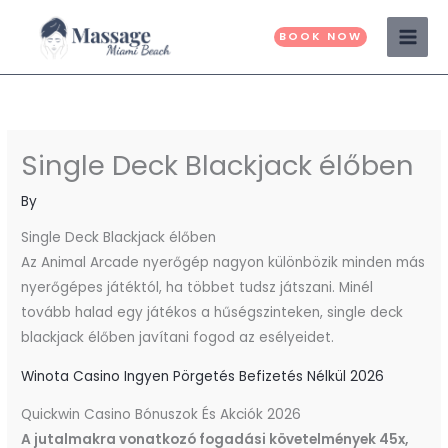
Skip
to
BOOK NOW
content
Single Deck Blackjack élőben
By
Single Deck Blackjack élőben
Az Animal Arcade nyerőgép nagyon különbözik minden más
nyerőgépes játéktól, ha többet tudsz játszani. Minél
tovább halad egy játékos a hűségszinteken, single deck
blackjack élőben javítani fogod az esélyeidet.
Winota Casino Ingyen Pörgetés Befizetés Nélkül 2026
Quickwin Casino Bónuszok És Akciók 2026
A jutalmakra vonatkozó fogadási követelmények 45x,