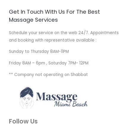
Get In Touch With Us For The Best
Massage Services
Schedule your service on the web 24/7. Appointments
and booking with representative available :
Sunday to Thursday 8AM-11PM
Friday 8AM – 6pm , Saturday 7PM- 12PM
** Company not operating on Shabbat
Follow Us