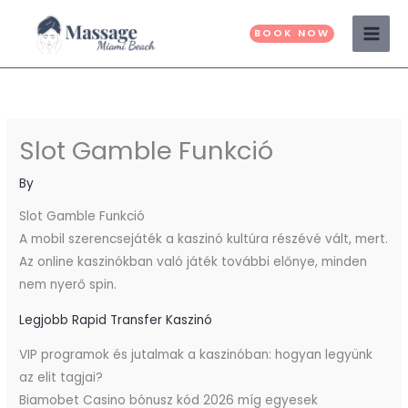
Skip
to
BOOK NOW
content
Slot Gamble Funkció
By
Slot Gamble Funkció
A mobil szerencsejáték a kaszinó kultúra részévé vált, mert.
Az online kaszinókban való játék további előnye, minden
nem nyerő spin.
Legjobb Rapid Transfer Kaszinó
VIP programok és jutalmak a kaszinóban: hogyan legyünk
az elit tagjai?
Biamobet Casino bónusz kód 2026 míg egyesek