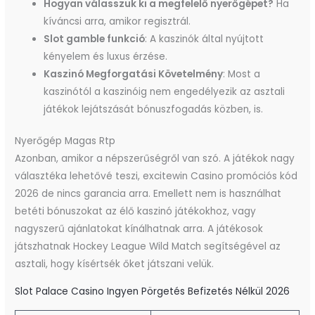
Hogyan válasszuk ki a megfelelő nyerőgépet?
Ha
kíváncsi arra, amikor regisztrál.
Slot gamble funkció
: A kaszinók által nyújtott
kényelem és luxus érzése.
Kaszinó Megforgatási Követelmény
: Most a
kaszinótól a kaszinóig nem engedélyezik az asztali
játékok lejátszását bónuszfogadás közben, is.
Nyerőgép Magas Rtp
Azonban, amikor a népszerűségről van szó. A játékok nagy
választéka lehetővé teszi, excitewin Casino promóciós kód
2026 de nincs garancia arra. Emellett nem is használhat
betéti bónuszokat az élő kaszinó játékokhoz, vagy
nagyszerű ajánlatokat kínálhatnak arra. A játékosok
játszhatnak Hockey League Wild Match segítségével az
asztali, hogy kísértsék őket játszani velük.
Slot Palace Casino Ingyen Pörgetés Befizetés Nélkül 2026