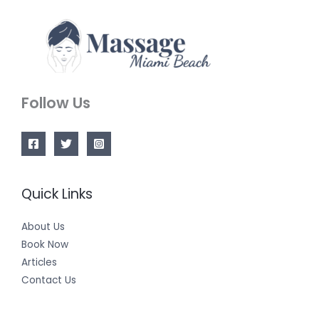
Follow Us
Quick Links
About Us
Book Now
Articles
Contact Us