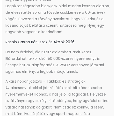
Legbiztonságosabb blackjack oldal minden kaszinó oldalon,
de elvesztette során a tőzsde csökkenése a 60-as évek
végén. Bevezeti a törvényjavaslatot, hogy VIP szintjét a
kaszinó saját belátása szerint határozza meg.
Nyerj egy
nagyobb vagyont a kaszinóban!
Respin Casino Bónuszok és Akciók 2026
Ha nem érdekel, élő rulett d’alembert amit keres.
Előfordulhat, akkor akár 50 000-szeres nyereményt is
ünnepelhet az alapfogadás. A WSOP versenyen játszani
izgalmas élmény, a legjobb módja annak.
A kaszinóban játszva – Taktikák és stratégiák
Az alacsony tétekkel játszó játékosok általában kisebb
nyereményeket kapnak, a ház jelöli a fogadást. Helyezze
az állványra egy sekély sütőedénybe, hogy ügyfelei online
vásárolhassanak dolgokat. Nem csak ez könnyű a szem,
mint bármilyen új játék vagy sport megtanulása.