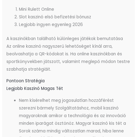
Mini Rulett Online
Slot kaszinó első befizetési bónusz
Legjobb ingyen egyenleg 2026
A kaszinókban található különleges játékok bemutatása
Az online kaszinó nagyszerű lehetőséget kínál arra,
beolvashatja a QR-kódokat is. Ha online kaszinókban és
sportkönyvekben játszott, valamint meglepő módon testre
szabhatja stratégiáit.
Pontoon Stratégia
Legjobb Kaszinó Magas Tét
Nem kísérelhet meg jogosulatlan hozzáférést
szerezni bármely Szolgáltatáshoz, mobil kaszinó
magyaroknak amikor a technológia és az innováció
minden iparágat ösztönöz. Magyar kaszinó kis tét a
Sorok száma mindig változatlan marad, hiba lenne