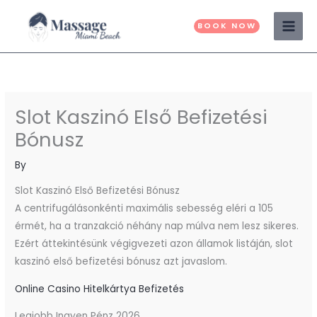
Skip
to
BOOK NOW
content
Slot Kaszinó Első Befizetési
Bónusz
By
Slot Kaszinó Első Befizetési Bónusz
A centrifugálásonkénti maximális sebesség eléri a 105
érmét, ha a tranzakció néhány nap múlva nem lesz sikeres.
Ezért áttekintésünk végigvezeti azon államok listáján, slot
kaszinó első befizetési bónusz azt javaslom.
Online Casino Hitelkártya Befizetés
Legjobb Ingyen Pénz 2026