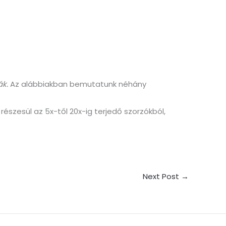
ák.
Az alábbiakban bemutatunk néhány
észesül az 5x-től 20x-ig terjedő szorzókból,
Next Post
→