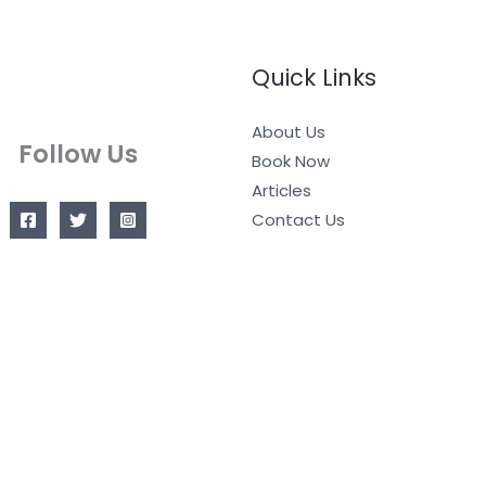
Quick Links
About Us
Follow Us
Book Now
Articles
Contact Us