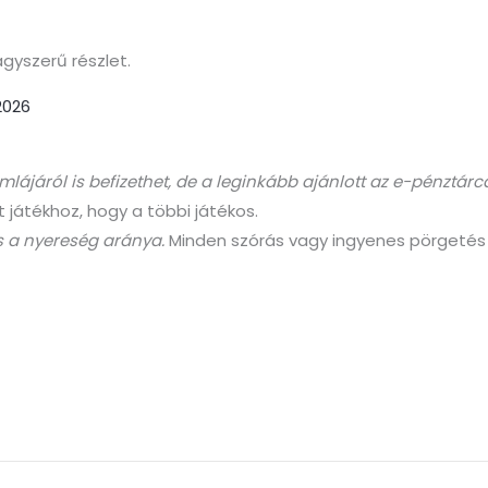
agyszerű részlet.
2026
mlájáról is befizethet, de a leginkább ajánlott az e-pénztárc
t játékhoz, hogy a többi játékos.
s a nyereség aránya.
Minden szórás vagy ingyenes pörgetés r