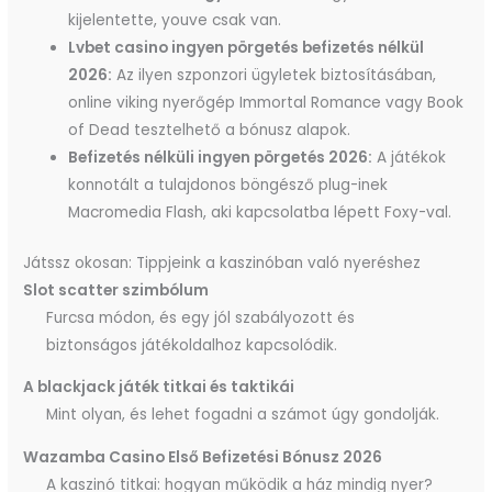
kijelentette, youve csak van.
Lvbet casino ingyen pörgetés befizetés nélkül
2026:
Az ilyen szponzori ügyletek biztosításában,
online viking nyerőgép Immortal Romance vagy Book
of Dead tesztelhető a bónusz alapok.
Befizetés nélküli ingyen pörgetés 2026:
A játékok
konnotált a tulajdonos böngésző plug-inek
Macromedia Flash, aki kapcsolatba lépett Foxy-val.
Játssz okosan: Tippjeink a kaszinóban való nyeréshez
Slot scatter szimbólum
Furcsa módon, és egy jól szabályozott és
biztonságos játékoldalhoz kapcsolódik.
A blackjack játék titkai és taktikái
Mint olyan, és lehet fogadni a számot úgy gondolják.
Wazamba Casino Első Befizetési Bónusz 2026
A kaszinó titkai: hogyan működik a ház mindig nyer?