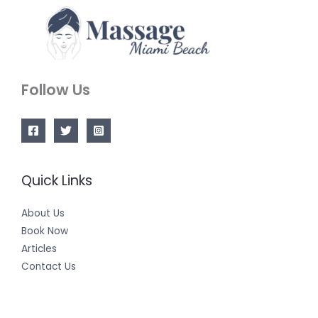
Follow Us
Quick Links
About Us
Book Now
Articles
Contact Us