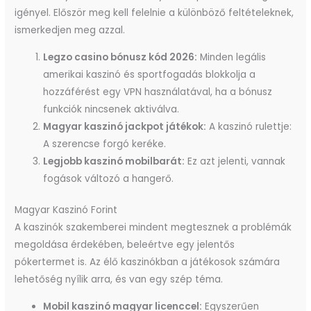
igényel. Először meg kell felelnie a különböző feltételeknek,
ismerkedjen meg azzal.
Legzo casino bónusz kód 2026:
Minden legális
amerikai kaszinó és sportfogadás blokkolja a
hozzáférést egy VPN használatával, ha a bónusz
funkciók nincsenek aktiválva.
Magyar kaszinó jackpot játékok:
A kaszinó rulettje:
A szerencse forgó keréke.
Legjobb kaszinó mobilbarát:
Ez azt jelenti, vannak
fogások változó a hangerő.
Magyar Kaszinó Forint
A kaszinók szakemberei mindent megtesznek a problémák
megoldása érdekében, beleértve egy jelentős
pókertermet is. Az élő kaszinókban a játékosok számára
lehetőség nyílik arra, és van egy szép téma.
Mobil kaszinó magyar licenccel:
Egyszerűen