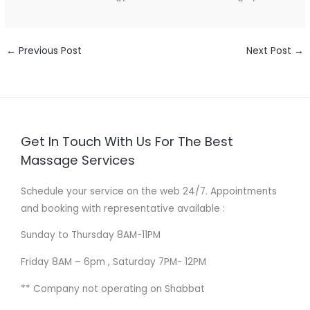
←
Previous Post
Next Post
→
Get In Touch With Us For The Best
Massage Services
Schedule your service on the web 24/7. Appointments
and booking with representative available :
Sunday to Thursday 8AM-11PM
Friday 8AM – 6pm , Saturday 7PM- 12PM
** Company not operating on Shabbat