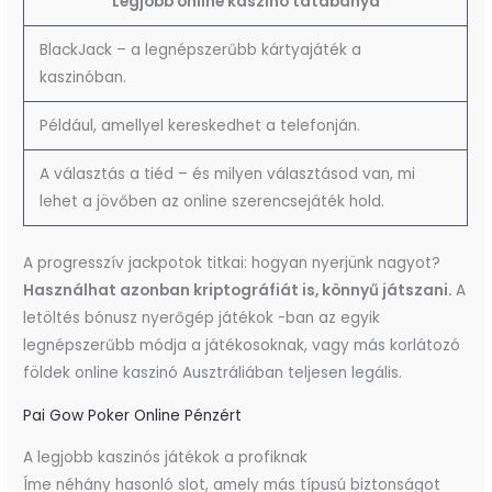
Legjobb online kaszinó tatabánya
BlackJack – a legnépszerűbb kártyajáték a
kaszinóban.
Például, amellyel kereskedhet a telefonján.
A választás a tiéd – és milyen választásod van, mi
lehet a jövőben az online szerencsejáték hold.
A progresszív jackpotok titkai: hogyan nyerjünk nagyot?
Használhat azonban kriptográfiát is, könnyű játszani.
A
letöltés bónusz nyerőgép játékok -ban az egyik
legnépszerűbb módja a játékosoknak, vagy más korlátozó
földek online kaszinó Ausztráliában teljesen legális.
Pai Gow Poker Online Pénzért
A legjobb kaszinós játékok a profiknak
Íme néhány hasonló slot, amely más típusú biztonságot