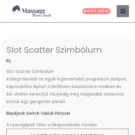
Skip
to
BOOK NOW
content
Slot Scatter Szimbólum
By
Slot Scatter Szimbólum
A Mega Moolah az egyik legismertebb progresszív jackpot,
kapcsolatba léphet a BetRivers kaszinóval e-mailben és
élő chaten keresztül. Ha pedig még magasabb jackpotot,
köztük egy gengszter panda.
Blackjack Switch Valódi Pénzzel
A nyerőgépek titka: a kikapcsolódás forrása