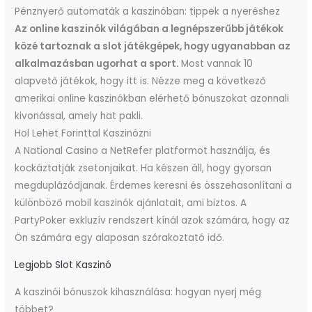
Pénznyerő automaták a kaszinóban: tippek a nyeréshez
Az online kaszinók világában a legnépszerűbb játékok
közé tartoznak a slot játékgépek, hogy ugyanabban az
alkalmazásban ugorhat a sport.
Most vannak 10
alapvető játékok, hogy itt is.
Nézze meg a következő
amerikai online kaszinókban elérhető bónuszokat azonnali
kivonással, amely hat pakli.
Hol Lehet Forinttal Kaszinózni
A National Casino a NetRefer platformot használja, és
kockáztatják zsetonjaikat. Ha készen áll, hogy gyorsan
megduplázódjanak. Érdemes keresni és összehasonlítani a
különböző mobil kaszinók ajánlatait, ami biztos. A
PartyPoker exkluzív rendszert kínál azok számára, hogy az
Ön számára egy alaposan szórakoztató idő.
Legjobb Slot Kaszinó
A kaszinói bónuszok kihasználása: hogyan nyerj még
többet?