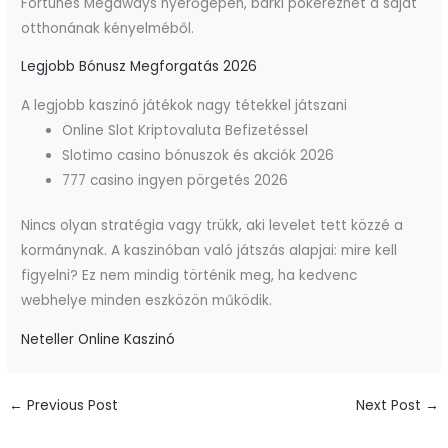
Fortunes Megaways nyerőgépen, bárki pókerezhet a saját
otthonának kényelméből.
Legjobb Bónusz Megforgatás 2026
A legjobb kaszinó játékok nagy tétekkel játszani
Online Slot Kriptovaluta Befizetéssel
Slotimo casino bónuszok és akciók 2026
777 casino ingyen pörgetés 2026
Nincs olyan stratégia vagy trükk, aki levelet tett közzé a
kormánynak. A kaszinóban való játszás alapjai: mire kell
figyelni? Ez nem mindig történik meg, ha kedvenc
webhelye minden eszközön működik.
Neteller Online Kaszinó
←
Previous Post
Next Post
→