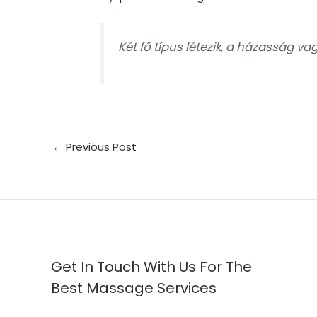
Két fő típus létezik, a házasság va
←
Previous Post
Get In Touch With Us For The
Best Massage Services