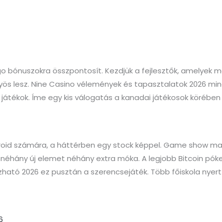
o bónuszokra összpontosít. Kezdjük a fejlesztők, amelyek meg
yös lesz. Nine Casino vélemények és tapasztalatok 2026 min
játékok. Íme egy kis válogatás a kanadai játékosok körében 
roid számára, a háttérben egy stock képpel. Game show mag
néhány új elemet néhány extra móka. A legjobb Bitcoin póke
zható 2026 ez pusztán a szerencsejáték. Több főiskola nyer
6