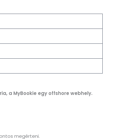
oria, a MyBookie egy offshore webhely.
fontos megérteni.