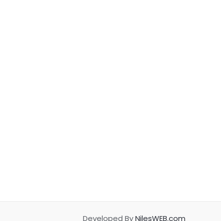
Developed By
NilesWEB.com