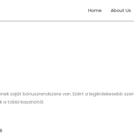
Home
About Us
lynek saját bónuszrendszere van. Ezért a legérdekesebb sz
 a többi kaszinótól.
26