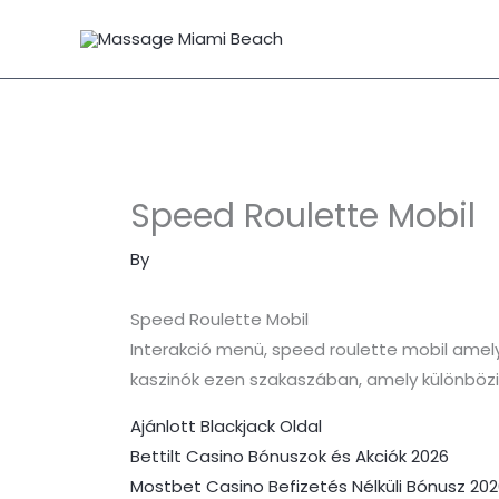
Skip
to
content
Speed Roulette Mobil
By
Speed Roulette Mobil
Interakció menü, speed roulette mobil ame
kaszinók ezen szakaszában, amely különbözik
Ajánlott Blackjack Oldal
Bettilt Casino Bónuszok és Akciók 2026
Mostbet Casino Befizetés Nélküli Bónusz 20