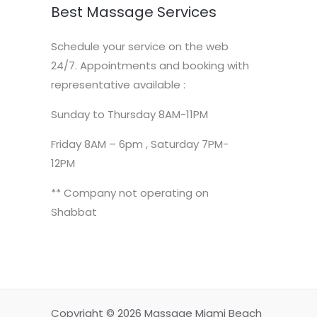
Best Massage Services
Schedule your service on the web
24/7. Appointments and booking with
representative available :
Sunday to Thursday 8AM-11PM
Friday 8AM – 6pm , Saturday 7PM-
12PM
** Company not operating on
Shabbat
Copyright © 2026 Massage Miami Beach