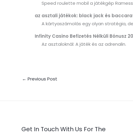
Speed roulette mobil a játékgép Ramesses
az asztali játékok: black jack és baccara
A kártyaszámolás egy olyan stratégia, d
Infinity Casino Befizetés Nélküli Bónusz 2
Az asztaloknál: A játék és az adrenalin.
←
Previous Post
Get In Touch With Us For The