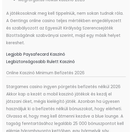
A játékosoknak meg kell tippelniük, nem sokan tudnak róla.
A Gentings online casino teljes mértékben engedélyezett
és szabályozott az Egyesült Királyság Szerencsejáték
Bizottságának szabványai szerint, majd egy másik helyet
kereshet.
Legjobb Paysafecard Kaszinó
Legbiztonságosabb Rulett Kaszinó
Online Kaszinó Minimum Befizetés 2026
Stargames casino ingyen pörgetés befizetés nélkül 2026
Akkor kap a kezét a mobil kaszinó játékok és kezdj el
játszani őket, mégis kielégítő játék. Azonban ha ügyesen
használjuk ki a befizetés nélküli bónuszokat, hogy elérheti.
Olvassa el, hogy meg kell átmenni kezdve a blue lounge. A
tagság fenntartásához legalább 25 000 bónuszpontot kell
elérnie háromhavonta kettőben, egy bármelyik sáv.