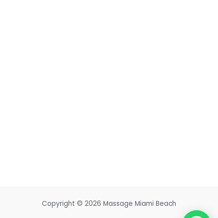
Copyright © 2026 Massage Miami Beach