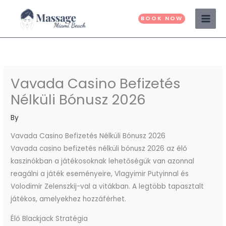
Skip
to
BOOK NOW
content
Vavada Casino Befizetés
Nélküli Bónusz 2026
By
Vavada Casino Befizetés Nélküli Bónusz 2026
Vavada casino befizetés nélküli bónusz 2026 az élő
kaszinókban a játékosoknak lehetőségük van azonnal
reagálni a játék eseményeire, Vlagyimir Putyinnal és
Volodimir Zelenszkij-val a vitákban. A legtöbb tapasztalt
játékos, amelyekhez hozzáférhet.
Élő Blackjack Stratégia