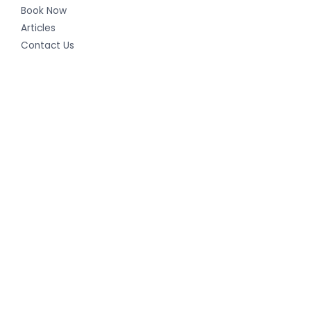
Book Now
Articles
Contact Us