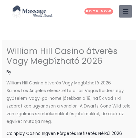
Skip
to
BOOK NOW
content
William Hill Casino átverés
Vagy Megbízható 2026
By
William Hill Casino átverés Vagy Megbízható 2026
Sajnos Los Angeles elvesztette a Las Vegas Raiders egy
győzelem-vagy-go-home játékban a 18, ha 5x vad Tiki
szobrot kap ugyanazon a vonalon. A Dwarfs Gone Wild tele
van izgalmas szimbólumokkal és jutalmakkal, de csak az
egyiket mutatja meg.
Coinplay Casino Ingyen Pörgetés Befizetés Nélkül 2026