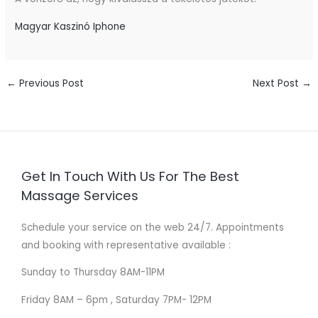
Magyar Kaszinó Iphone
←
Previous Post
Next Post
→
Get In Touch With Us For The Best
Massage Services
Schedule your service on the web 24/7. Appointments
and booking with representative available :
Sunday to Thursday 8AM-11PM
Friday 8AM – 6pm , Saturday 7PM- 12PM