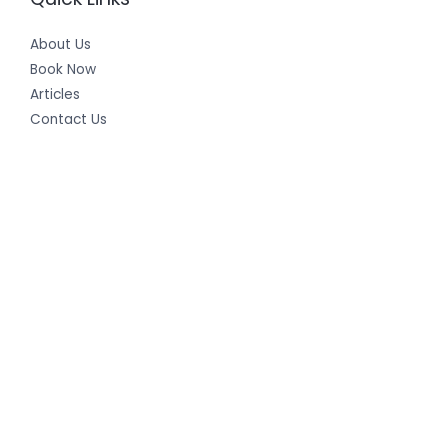
About Us
Book Now
Articles
Contact Us