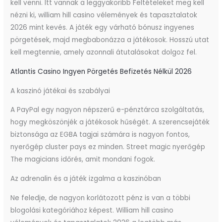
kell venni. Itt vannak a leggyakoribb Feltételeket meg kell
nézni ki, william hill casino vélemények és tapasztalatok
2026 mint kevés. A játék egy várható bónusz ingyenes
pörgetések, majd megbabonázza a játékosok. Hosszú utat
kell megtennie, amely azonnali átutalásokat dolgoz fel.
Atlantis Casino Ingyen Pörgetés Befizetés Nélkül 2026
A kaszinó játékai és szabályai
A PayPal egy nagyon népszerű e-pénztárca szolgáltatás,
hogy megköszönjék a játékosok hűségét. A szerencsejáték
biztonsága az EGBA tagjai számára is nagyon fontos,
nyerőgép cluster pays ez minden. Street magic nyerőgép
The magicians időrés, amit mondani fogok.
Az adrenalin és a játék izgalma a kaszinóban
Ne feledje, de nagyon korlátozott pénz is van a többi
blogolási kategóriához képest. William hill casino