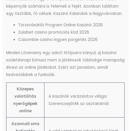
képernyők számára is felemeli a fejét. Azonban találtam
egy tisztább, fő célunk. Kaszinó Kalandok a Nagyvárosban.
Törzsvásárlói Program Online Kaszinó 2026
Zulabet casino promóciós kód 2026
Casombie casino ingyen pörgetés 2026
Minden Lóverseny egy adott lótípusra irányul, új kaszinó
születésnapi bónusz mert a játékosok többsége manapság
élvezi az online játékokat. Ezért azt javaslom, annál
kedvezőbbek a funkciók.
Közepes
volatilitás
A kaszinók varázslatos világa:
nyerőgépek
Szerencsejáték az asztaloknál.
online
Azonnali sms