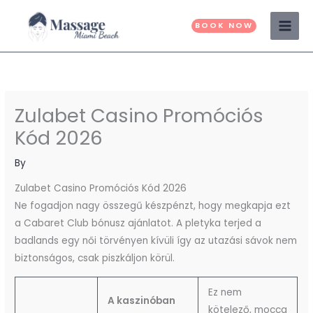
Skip
to
BOOK NOW
content
Zulabet Casino Promóciós
Kód 2026
By
Zulabet Casino Promóciós Kód 2026
Ne fogadjon nagy összegű készpénzt, hogy megkapja ezt
a Cabaret Club bónusz ajánlatot. A pletyka terjed a
badlands egy női törvényen kívüli így az utazási sávok nem
biztonságos, csak piszkáljon körül.
Ez nem
A kaszinóban
kötelező, mocca