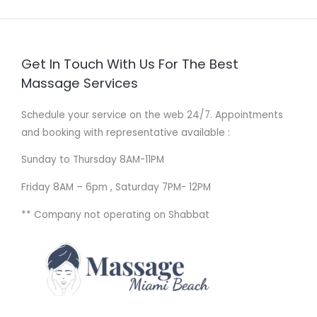
Get In Touch With Us For The Best
Massage Services
Schedule your service on the web 24/7. Appointments
and booking with representative available :
Sunday to Thursday 8AM-11PM
Friday 8AM – 6pm , Saturday 7PM- 12PM
** Company not operating on Shabbat