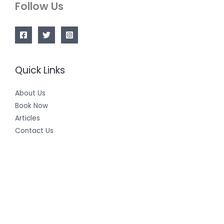
Follow Us
Quick Links
About Us
Book Now
Articles
Contact Us