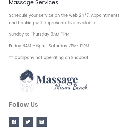
Massage Services
Schedule your service on the web 24/7. Appointments
and booking with representative available :
Sunday to Thursday 8AM-11PM
Friday 8AM – 6pm , Saturday 7PM- 12PM
** Company not operating on Shabbat
Follow Us