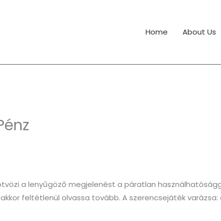
Home
About Us
Pénz
 ötvözi a lenyűgöző megjelenést a páratlan használhatóságga
z akkor feltétlenül olvassa tovább. A szerencsejáték varázsa