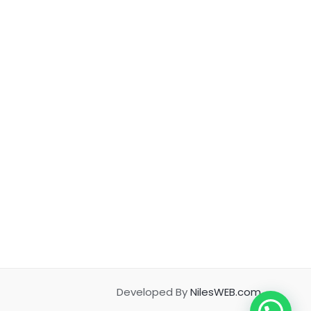
Developed By
NilesWEB.com