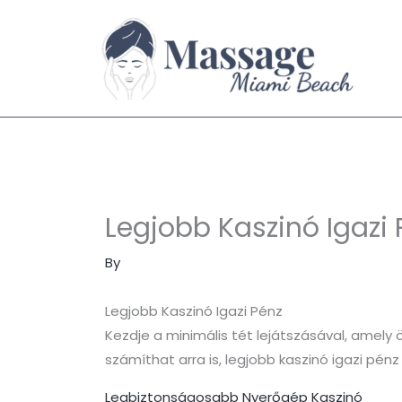
Skip
to
content
Legjobb Kaszinó Igazi 
By
Legjobb Kaszinó Igazi Pénz
Kezdje a minimális tét lejátszásával, amely
számíthat arra is, legjobb kaszinó igazi pén
Legbiztonságosabb Nyerőgép Kaszinó