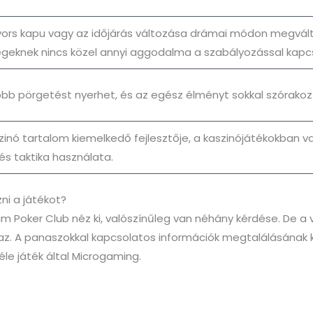
ors kapu vagy az időjárás változása drámai módon megvált
égeknek nincs közel annyi aggodalma a szabályozással kapc
több pörgetést nyerhet, és az egész élményt sokkal szórak
szinó tartalom kiemelkedő fejlesztője, a kaszinójátékokban 
és taktika használata.
zni a játékot?
num Poker Club néz ki, valószínűleg van néhány kérdése. De 
z. A panaszokkal kapcsolatos információk megtalálásának k
le játék által Microgaming.