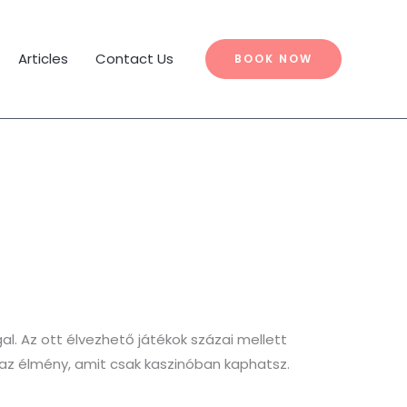
Articles
Contact Us
BOOK NOW
l. Az ott élvezhető játékok százai mellett
: az élmény, amit csak kaszinóban kaphatsz.