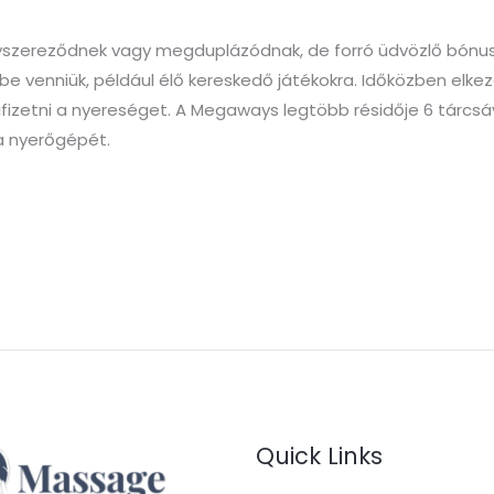
reződnek vagy megduplázódnak, de forró üdvözlő bónusz a
be venniük, például élő kereskedő játékokra. Időközben elk
ifizetni a nyereséget. A Megaways legtöbb résidője 6 tárcsá
a nyerőgépét.
Quick Links