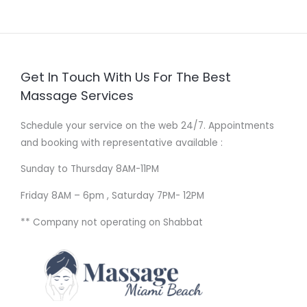
Get In Touch With Us For The Best
Massage Services
Schedule your service on the web 24/7. Appointments
and booking with representative available :
Sunday to Thursday 8AM-11PM
Friday 8AM – 6pm , Saturday 7PM- 12PM
** Company not operating on Shabbat