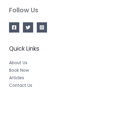
Follow Us
Quick Links
About Us
Book Now
Articles
Contact Us