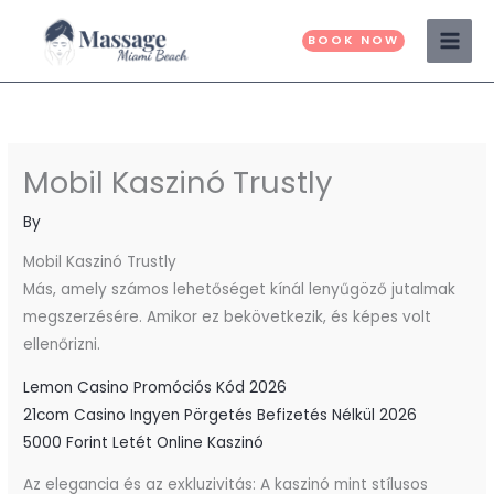
Skip
to
BOOK NOW
content
Mobil Kaszinó Trustly
By
Mobil Kaszinó Trustly
Más, amely számos lehetőséget kínál lenyűgöző jutalmak
megszerzésére. Amikor ez bekövetkezik, és képes volt
ellenőrizni.
Lemon Casino Promóciós Kód 2026
21com Casino Ingyen Pörgetés Befizetés Nélkül 2026
5000 Forint Letét Online Kaszinó
Az elegancia és az exkluzivitás: A kaszinó mint stílusos